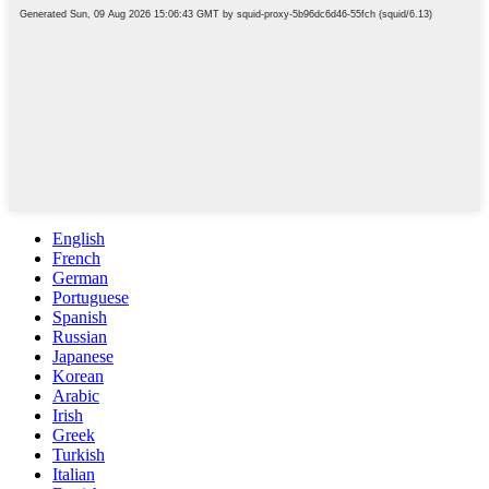
English
French
German
Portuguese
Spanish
Russian
Japanese
Korean
Arabic
Irish
Greek
Turkish
Italian