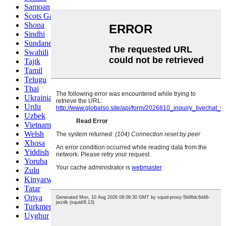
Samoan
Scots Gaelic
Shona
Sindhi
Sundanese
Swahili
Tajik
Tamil
Telugu
Thai
Ukrainian
Urdu
Uzbek
Vietnamese
Welsh
Xhosa
Yiddish
Yoruba
Zulu
Kinyarwanda
Tatar
Oriya
Turkmen
Uyghur